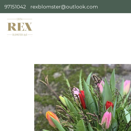
97151042
rexblomster@outlook.com