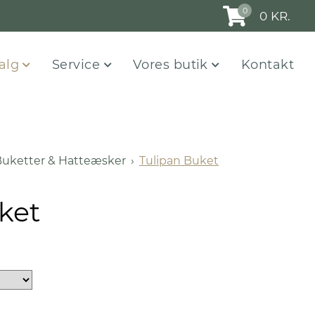
0
0
KR.
valg
Service
Vores butik
Kontakt
uketter & Hatteæsker
Tulipan Buket
ket